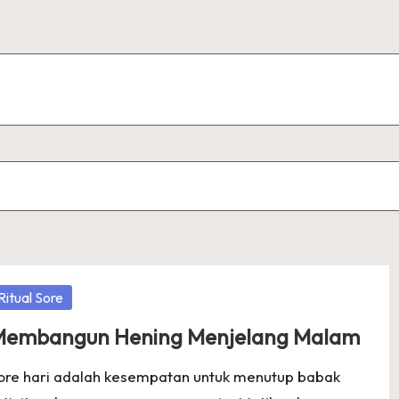
osted
Ritual Sore
embangun Hening Menjelang Malam
ore hari adalah kesempatan untuk menutup babak