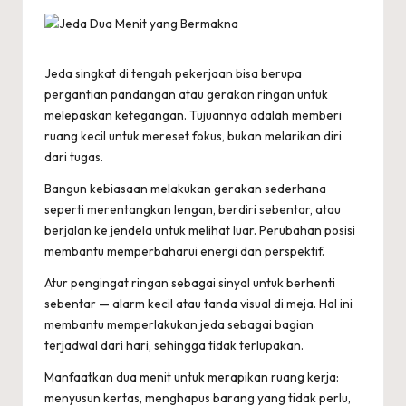
s
e
l
Jeda singkat di tengah pekerjaan bisa berupa
pergantian pandangan atau gerakan ringan untuk
e
melepaskan ketegangan. Tujuannya adalah memberi
c
ruang kecil untuk mereset fokus, bukan melarikan diri
dari tugas.
t
Bangun kebiasaan melakukan gerakan sederhana
r
seperti merentangkan lengan, berdiri sebentar, atau
i
berjalan ke jendela untuk melihat luar. Perubahan posisi
membantu memperbaharui energi dan perspektif.
c
Atur pengingat ringan sebagai sinyal untuk berhenti
sebentar — alarm kecil atau tanda visual di meja. Hal ini
membantu memperlakukan jeda sebagai bagian
terjadwal dari hari, sehingga tidak terlupakan.
Manfaatkan dua menit untuk merapikan ruang kerja:
menyusun kertas, menghapus barang yang tidak perlu,