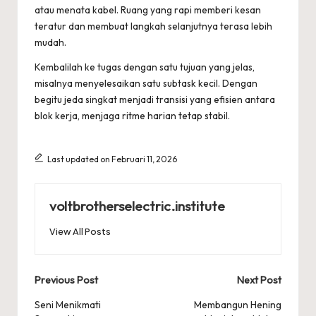
atau menata kabel. Ruang yang rapi memberi kesan
teratur dan membuat langkah selanjutnya terasa lebih
mudah.
Kembalilah ke tugas dengan satu tujuan yang jelas,
misalnya menyelesaikan satu subtask kecil. Dengan
begitu jeda singkat menjadi transisi yang efisien antara
blok kerja, menjaga ritme harian tetap stabil.
Last updated on Februari 11, 2026
voltbrotherselectric.institute
View All Posts
Post
Previous Post
Next Post
navigation
Seni Menikmati
Membangun Hening