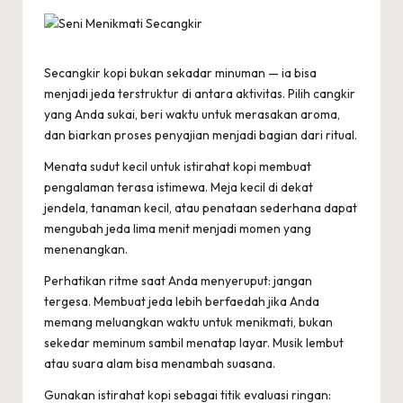
s
e
l
Secangkir kopi bukan sekadar minuman — ia bisa
menjadi jeda terstruktur di antara aktivitas. Pilih cangkir
e
yang Anda sukai, beri waktu untuk merasakan aroma,
c
dan biarkan proses penyajian menjadi bagian dari ritual.
t
Menata sudut kecil untuk istirahat kopi membuat
pengalaman terasa istimewa. Meja kecil di dekat
r
jendela, tanaman kecil, atau penataan sederhana dapat
i
mengubah jeda lima menit menjadi momen yang
menenangkan.
c
Perhatikan ritme saat Anda menyeruput: jangan
tergesa. Membuat jeda lebih berfaedah jika Anda
memang meluangkan waktu untuk menikmati, bukan
sekedar meminum sambil menatap layar. Musik lembut
atau suara alam bisa menambah suasana.
Gunakan istirahat kopi sebagai titik evaluasi ringan: